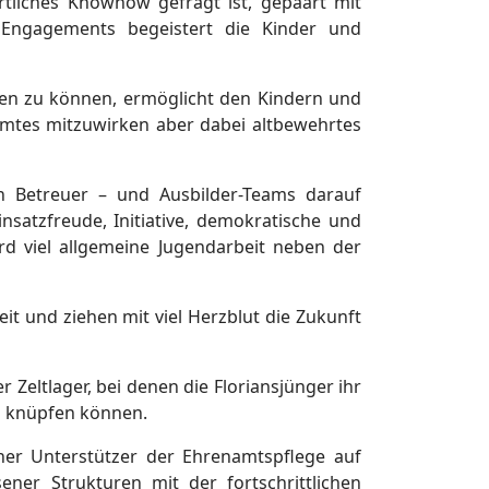
rtliches Knowhow gefragt ist, gepaart mit
n Engagements begeistert die Kinder und
iben zu können, ermöglicht den Kindern und
namtes mitzuwirken aber dabei altbewehrtes
n Betreuer – und Ausbilder-Teams darauf
nsatzfreude, Initiative, demokratische und
d viel allgemeine Jugendarbeit neben der
it und ziehen mit viel Herzblut die Zukunft
Zeltlager, bei denen die Floriansjünger ihr
n knüpfen können.
ner Unterstützer der Ehrenamtspflege auf
ner Strukturen mit der fortschrittlichen