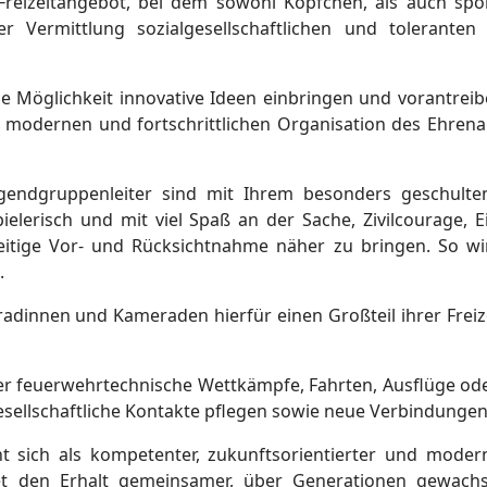
Freizeitangebot, bei dem sowohl Köpfchen, als auch spo
r Vermittlung sozialgesellschaftlichen und tolerante
die Möglichkeit innovative Ideen einbringen und vorantre
er modernen und fortschrittlichen Organisation des Ehre
gendgruppenleiter sind mit Ihrem besonders geschulte
elerisch und mit viel Spaß an der Sache, Zivilcourage, Ei
eitige Vor- und Rücksichtnahme näher zu bringen. So wir
.
dinnen und Kameraden hierfür einen Großteil ihrer Freize
 feuerwehrtechnische Wettkämpfe, Fahrten, Ausflüge oder 
esellschaftliche Kontakte pflegen sowie neue Verbindunge
t sich als kompetenter, zukunftsorientierter und moder
t den Erhalt gemeinsamer, über Generationen gewachse